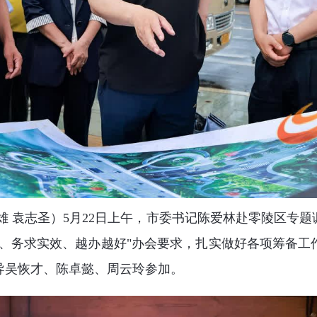
雄 袁志圣）
5月22日上午，市委书记陈爱林赴零陵区专
精、务求实效、越办越好"办会要求，扎实做好各项筹备工
导吴恢才、陈卓懿、周云玲参加。