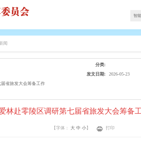
新闻
分类:
发文日期:
2026-05-23
七届省旅发大会筹备工作
爱林赴零陵区调研第七届省旅发大会筹备
【字体：
大
中
小
】
打印